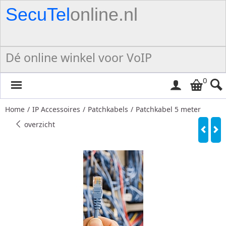
SecuTel
online.nl
Dé online winkel voor VoIP
0
Home
/
IP Accessoires
/
Patchkabels
/
Patchkabel 5 meter
overzicht