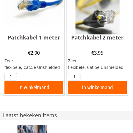
Patchkabel 1 meter
Patchkabel 2 meter
€
2,00
€
3,95
Zeer
Zeer
flexibele, Cat.5e Unshielded
flexibele, Cat.5e Unshielded
Twisted Pair (UTP)
Twisted Pair (UTP)
patchkabel, met aan beide
patchkabel, met aan beide
zijden een RJ45 connector en
zijden een RJ45 connector en
In winkelmand
In winkelmand
een tule. Deze kabel is
een tule.
geschikt voor: Patches /
Verbindingen in een...
Laatst bekeken items