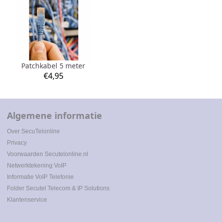
Patchkabel 5 meter
€
4,95
Algemene informatie
Over SecuTel
online
Privacy
Voorwaarden
Secutelonline.nl
Netwerktekening
Vo
IP
Informatie VoIP Telefonie
Folder Secutel Telecom & IP Solutions
Klantenservice