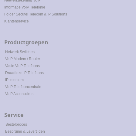
Netwerktekening
Vo
IP
Informatie VoIP Telefonie
Folder Secutel Telecom & IP Solutions
Klantenservice
Productgroepen
Netwerk Switches
VoIP Modem / Router
Vaste VoIP Telefoons
Draadloze IP Telefoons
IP Intercom
VoIP Telefooncentrale
VoIP Accessoires
Service
Bestelproces
Bezorging & Levertijden