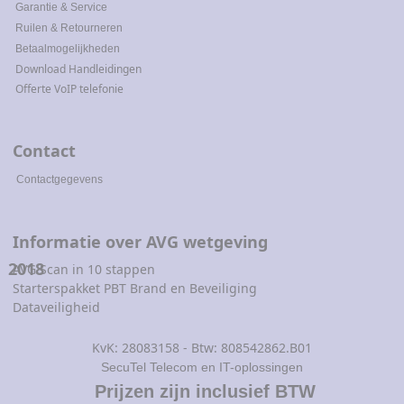
Garantie & Service
Ruilen & Retourneren
Betaalmogelijkheden
Download Handleidingen
Offerte VoIP telefonie
Contact
Contactgegevens
Informatie over AVG wetgeving
2018
AVG Scan in 10 stappen
Starterspakket PBT Brand en Beveiliging
Dataveiligheid
KvK: 28083158 - Btw: 808542862.B01
SecuTel Telecom en IT-oplossingen
Prijzen zijn inclusief BTW