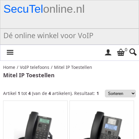
SecuTel
online.nl
Dé online winkel voor VoIP
0
Home
/
VoIP telefoons
/
Mitel IP Toestellen
Mitel IP Toestellen
Artikel
1
tot
4
(van de
4
artikelen).
Resultaat:
1