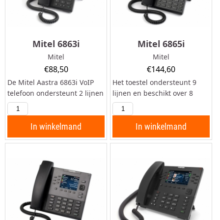
Mitel 6863i
Mitel 6865i
Mitel
Mitel
€
88,50
€
144,60
De Mitel Aastra 6863i VoIP
Het toestel ondersteunt 9
telefoon ondersteunt 2 lijnen
lijnen en beschikt over 8
en beschikt over 3
programmeerbare knoppen
programmeerbare knoppen
en 2 ethernetpoorten.
en 2 LAN poorten.
Eigenschappen Aastra 6865i
In winkelmand
In winkelmand
Eigenschappen Aastra 6863i
Professioneel VoIP toestel 9
Instapmodel voor lichte
gelijktijdige gesprekken HD
toepassingen Twee...
Voice...