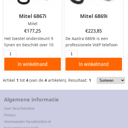
Mitel 6867i
Mitel 6869i
Mitel
€
177,25
€
223,85
Het toestel ondersteunt 9
De Aastra 6869i is een
lijnen en beschikt over 10
professionele VoIP telefoon
programmeerbare knoppen
met uitgebreide functies en
en 2 ethernetpoorten.
een LCD kleurenscherm van
Optioneel uit te breiden met
4,3 inch. Het toestel
In winkelmand
In winkelmand
3 expansion modules.
ondersteunt 9 lijnen en
Eigenschappen Aastra 6867i
beschikt over 2 Gigabit
Artikel
1
tot
4
(van de
4
artikelen).
Resultaat:
1
Professioneel...
ethernetpoorten en 17...
Algemene informatie
Over SecuTel
online
Privacy
Voorwaarden
Secutelonline.nl